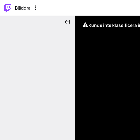
⌥
P
Bläddra
Kunde inte klassificera 