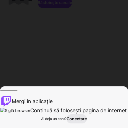
Răsfoiește canale
Mergi în aplicație
Continuă să folosești pagina de internet
Conectare
Ai deja un cont?
Acasă
Răsfoire
Activitate
Profil