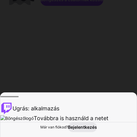
Ugrás: alkalmazás
Továbbra is használd a netet
Bejelentkezés
Már van fiókod?
Főoldal
Böngészés
Tevékenység
Profil