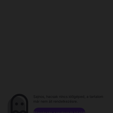
Sajnos, hacsak nincs időgéped, a tartalom
már nem áll rendelkezésre.
Böngészés a csatornák között