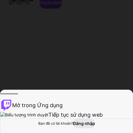
Duyệt kênh
Mở trong Ứng dụng
Tiếp tục sử dụng web
Đăng nhập
Bạn đã có tài khoản?
Trang chủ
Duyệt
Hoạt động
Hồ sơ