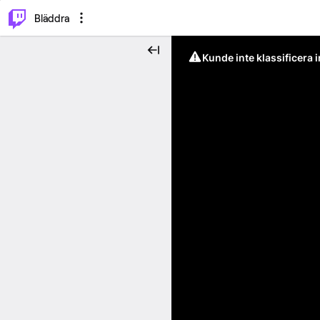
⌥
P
Bläddra
Kunde inte klassificera 