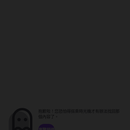
抱歉啦！您恐怕得搭乘時光機才有辦法找回那
個內容了。
瀏覽頻道