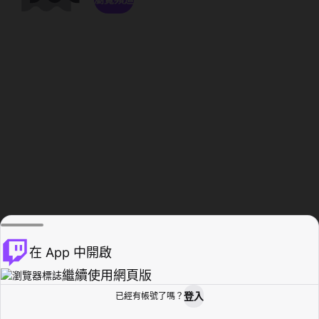
在 App 中開啟
繼續使用網頁版
登入
已經有帳號了嗎？
創作者基地
瀏覽
活動紀錄
個人檔案