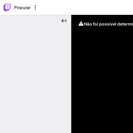
.
⌥
P
Procurar
Não foi possível determ