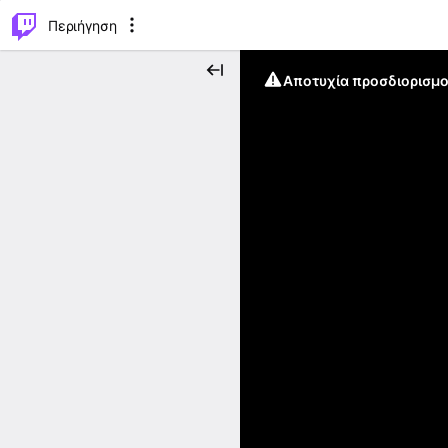
..
⌥
P
Περιήγηση
Αποτυχία προσδιορισμο