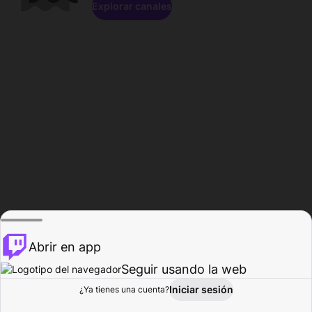
Explorar canales
Abrir en app
Seguir usando la web
Iniciar sesión
Página del
¿Ya tienes una cuenta?
Explorar
Actividad
Perfil
Creador