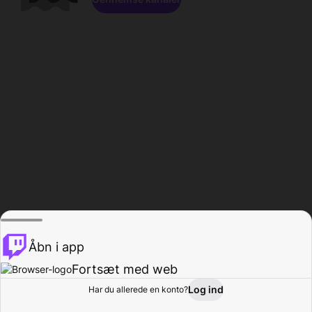
Åbn i app
Fortsæt med web
Log ind
Har du allerede en konto?
Hjem
Gennemse
Aktivitet
Profil