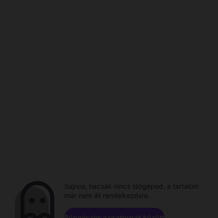
Sajnos, hacsak nincs időgéped, a tartalom
már nem áll rendelkezésre.
Böngészés a csatornák között