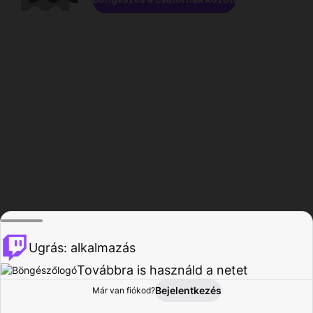
Ugrás: alkalmazás
Továbbra is használd a netet
Bejelentkezés
Már van fiókod?
Főoldal
Böngészés
Tevékenység
Profil