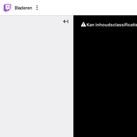
⌥
P
Bladeren
Kan inhoudsclassificati