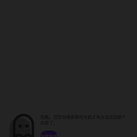
抱歉。您恐怕得搭乘时光机才有办法找回那个
内容了。
浏览频道