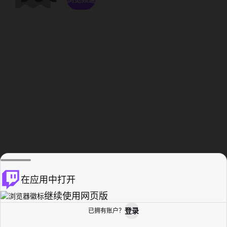
在应用中打开
继续使用网页版
登录
已拥有账户？
主页
浏览
活动纪录
个人资料