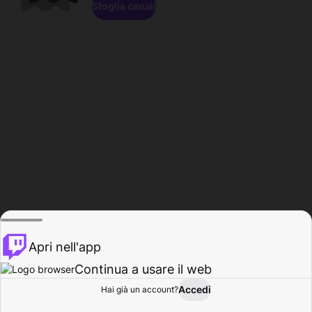
Sfoglia canali
Apri nell'app
Continua a usare il web
Accedi
Hai già un account?
Base
Sfoglia
Attività
Profilo