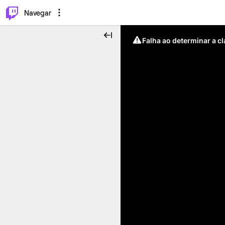
⌥
P
Navegar
Falha ao determinar a c