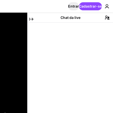
Entrar
Cadastrar-se
Chat da live