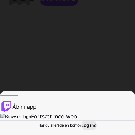
Åbn i app
Fortsæt med web
Log ind
Har du allerede en konto?
Hjem
Gennemse
Aktivitet
Profil