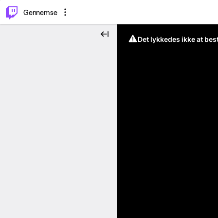
⌥
P
Gennemse
Det lykkedes ikke at be