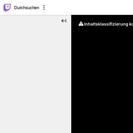
.
⌥
P
Durchsuchen
Inhaltsklassifizierung 