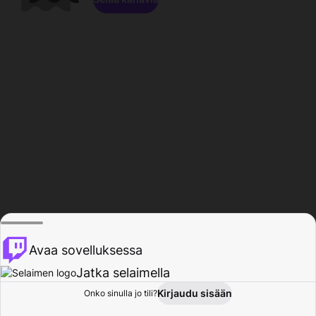
Avaa sovelluksessa
Jatka selaimella
Kirjaudu sisään
Onko sinulla jo tili?
Koti
Selaa
Toiminta
Profiili