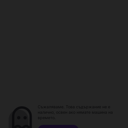
Съжаляваме. Това съдържание не е
налично, освен ако нямате машина на
времето.