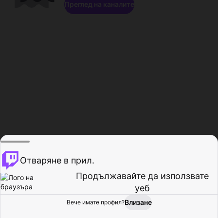
Преглед на каналите
Отваряне в прил.
Продължавайте да използвате
уеб
Влизане
Вече имате профил?
Начало
Преглед
Активност
Профил