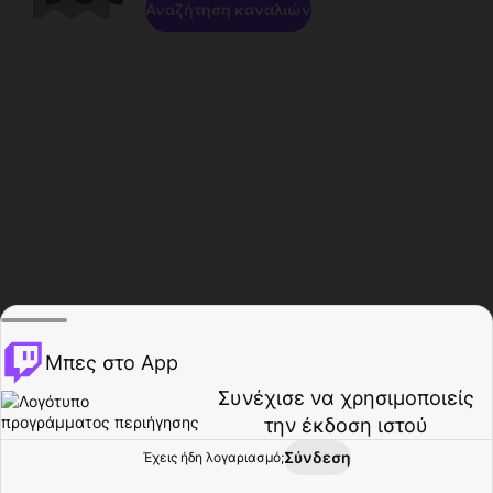
Αναζήτηση καναλιών
Μπες στο App
Συνέχισε να χρησιμοποιείς
την έκδοση ιστού
Σύνδεση
Έχεις ήδη λογαριασμό;
Αρχική σελίδα
Περιήγηση
Δραστηριότητα
Προφίλ