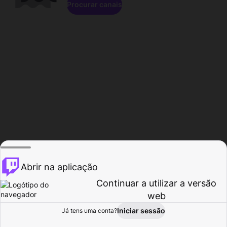
Procurar canais
Abrir na aplicação
Continuar a utilizar a versão
web
Iniciar sessão
Já tens uma conta?
Página inicial
Procurar
Atividade
Perfil