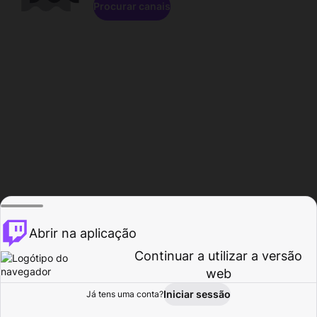
Procurar canais
Abrir na aplicação
Continuar a utilizar a versão
web
Iniciar sessão
Já tens uma conta?
Página inicial
Procurar
Atividade
Perfil