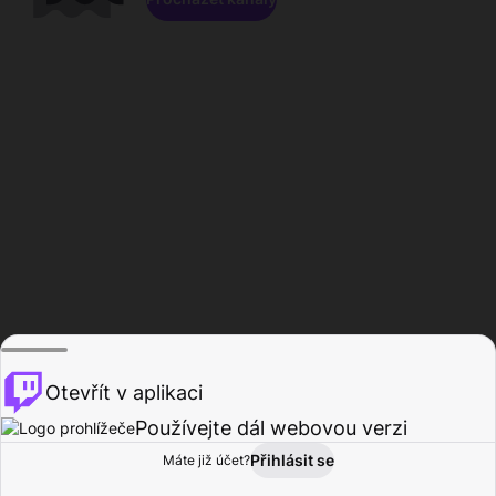
Otevřít v aplikaci
Používejte dál webovou verzi
Přihlásit se
Máte již účet?
Domů
Procházet
Aktivita
Profil