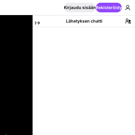
Kirjaudu sisään
Rekisteröidy
Lähetyksen chatti