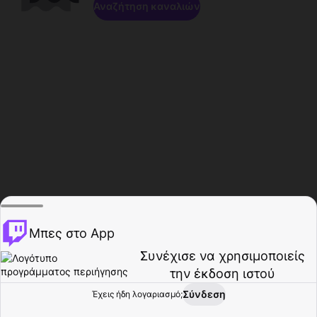
Αναζήτηση καναλιών
Μπες στο App
Συνέχισε να χρησιμοποιείς
την έκδοση ιστού
Σύνδεση
Έχεις ήδη λογαριασμό;
Αρχική σελίδα
Περιήγηση
Δραστηριότητα
Προφίλ