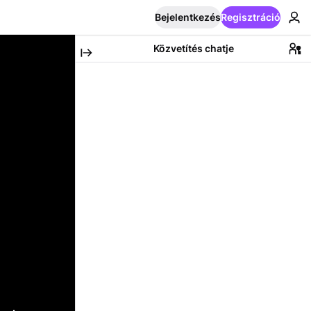
Bejelentkezés
Regisztráció
Közvetítés chatje