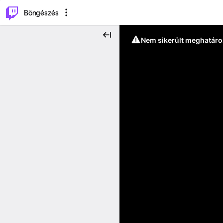
⌥
P
Böngészés
Nem sikerült meghatáro