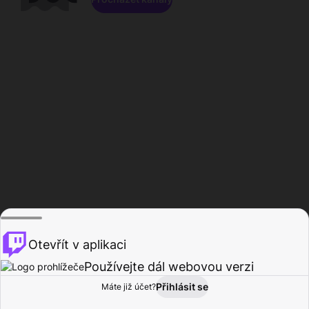
Otevřít v aplikaci
Používejte dál webovou verzi
Přihlásit se
Máte již účet?
Domů
Procházet
Aktivita
Profil