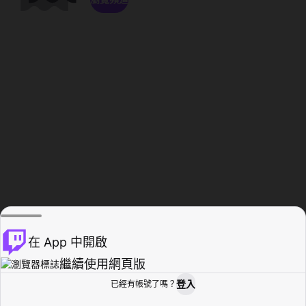
在 App 中開啟
繼續使用網頁版
登入
已經有帳號了嗎？
創作者基地
瀏覽
活動紀錄
個人檔案