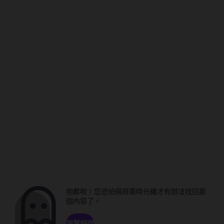
抱歉啦！您恐怕得搭乘時光機才有辦法找回那
個內容了。
瀏覽頻道