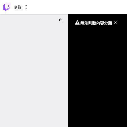
⌥
P
瀏覽
無法判斷內容分類