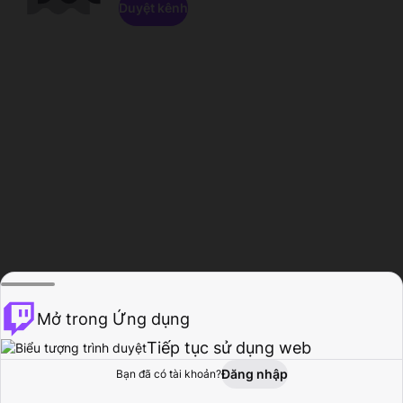
Duyệt kênh
Mở trong Ứng dụng
Tiếp tục sử dụng web
Đăng nhập
Bạn đã có tài khoản?
Trang chủ
Duyệt
Hoạt động
Hồ sơ