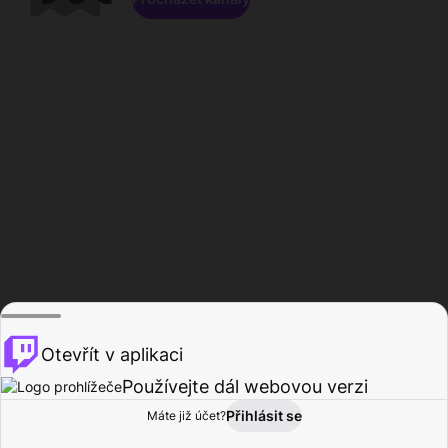
Otevřít v aplikaci
Používejte dál webovou verzi
Přihlásit se
Máte již účet?
Domů
Procházet
Aktivita
Profil