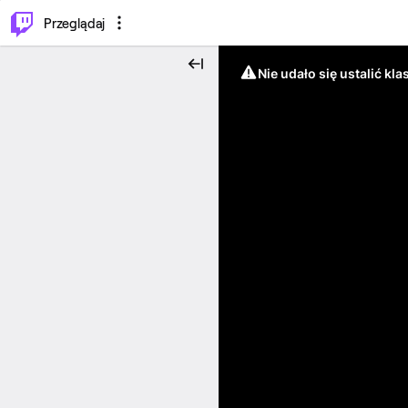
…
⌥
P
Przeglądaj
Nie udało się ustalić klas