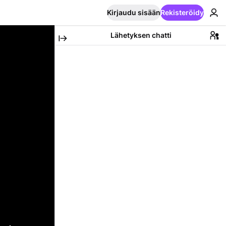
Kirjaudu sisään
Rekisteröidy
Lähetyksen chatti