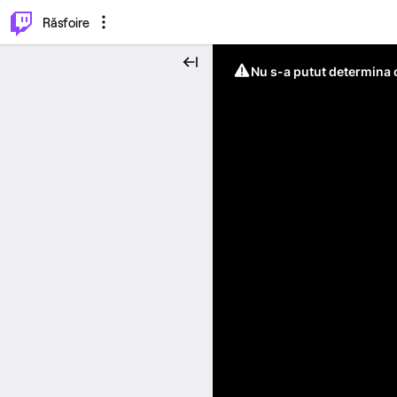
⌥
P
Răsfoire
Nu s-a putut determina c