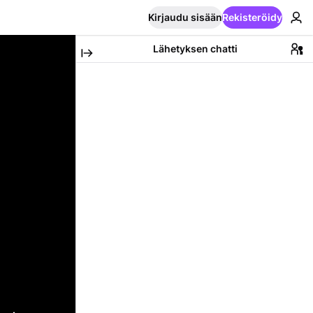
Kirjaudu sisään
Rekisteröidy
Lähetyksen chatti