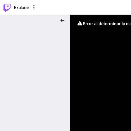
⌥
P
Explorar
Error al determinar la c