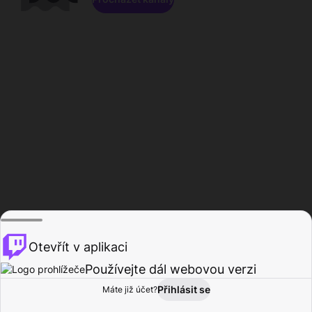
Otevřít v aplikaci
Používejte dál webovou verzi
Přihlásit se
Máte již účet?
Domů
Procházet
Aktivita
Profil