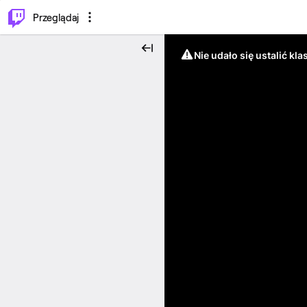
…
⌥
P
Przeglądaj
Nie udało się ustalić klas