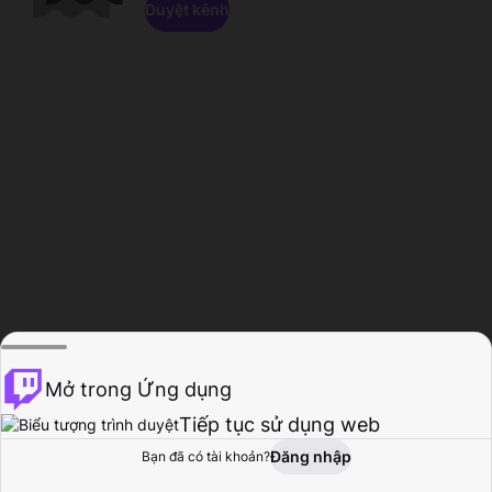
Duyệt kênh
Mở trong Ứng dụng
Tiếp tục sử dụng web
Đăng nhập
Bạn đã có tài khoản?
Trang chủ
Duyệt
Hoạt động
Hồ sơ