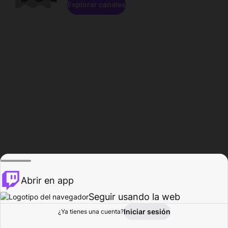
Explorar canales
Abrir en app
Seguir usando la web
Iniciar sesión
Página del
¿Ya tienes una cuenta?
Explorar
Actividad
Perfil
Creador