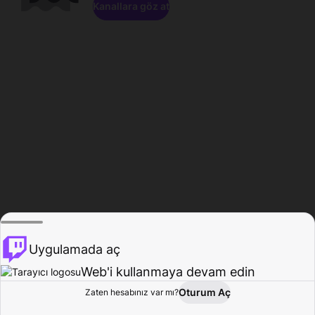
Kanallara göz at
Uygulamada aç
Web'i kullanmaya devam edin
Oturum Aç
Zaten hesabınız var mı?
Ana Sayfa
Gözat
Aktivite
Profil