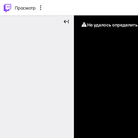
.
⌥
P
Просмотр
Не удалось определит