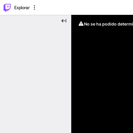
⌥
P
Explorar
No se ha podido determin