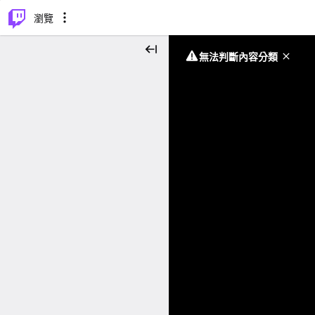
⌥
P
瀏覽
無法判斷內容分類