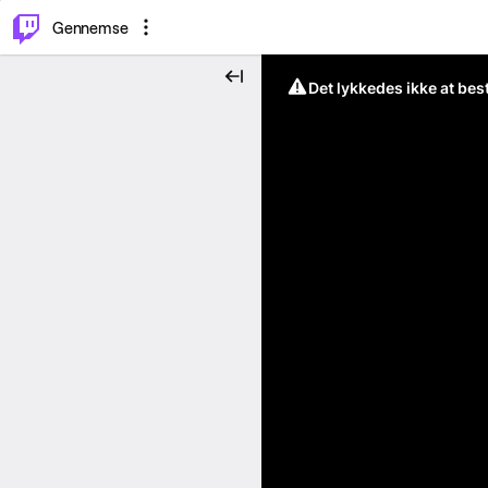
⌥
P
Gennemse
Det lykkedes ikke at be