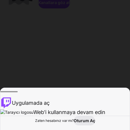
Kanallara göz at
Uygulamada aç
Web'i kullanmaya devam edin
Oturum Aç
Zaten hesabınız var mı?
Ana Sayfa
Gözat
Aktivite
Profil