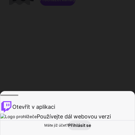
Otevřít v aplikaci
Používejte dál webovou verzi
Přihlásit se
Máte již účet?
Domů
Procházet
Aktivita
Profil