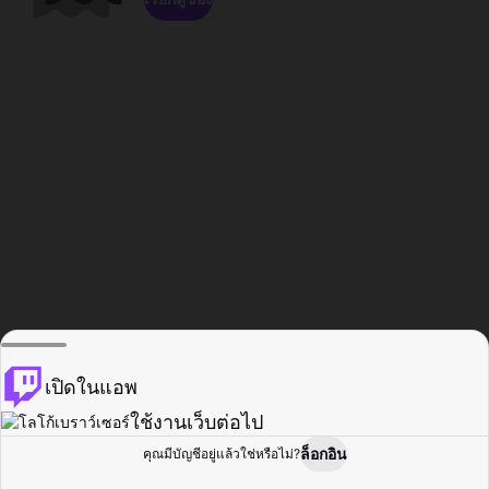
เปิดในแอพ
ใช้งานเว็บต่อไป
ล็อกอิน
คุณมีบัญชีอยู่แล้วใช่หรือไม่?
หน้าแรก
เรียกดู
กิจกรรม
โปรไฟล์