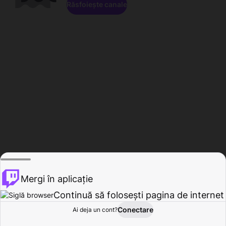
Răsfoiește canale
Mergi în aplicație
Continuă să folosești pagina de internet
Conectare
Ai deja un cont?
Acasă
Răsfoire
Activitate
Profil